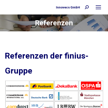
Innovecs GmbH
Search:
Referenzen
Sie befinden sich hier:
Referenzen der finius-
Gruppe